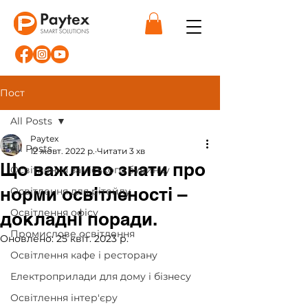
Пост
All Posts
Paytex
All Posts
12 жовт. 2022 р.
Читати 3 хв
Що важливо знати про
Освітлення заміського будинку
норми освітленості –
Освітлення для рітейлу
Освітлення офісу
докладні поради.
Промислове освітлення
Оновлено:
25 квіт. 2023 р.
Освітлення кафе і ресторану
Електроприлади для дому і бізнесу
Освітлення інтер'єру