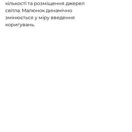
кількості та розміщення джерел 
світла. Малюнок динамічно 
змінюється у міру введення 
коригувань.
Реалізовані світлотехнічні проекти 
компанії Пайтекс за допомогою 
програми Dialux
Фахівці компанії «
Paytex
» мають 
великий досвід роботи з Dialux 
та виконують весь комплекс 