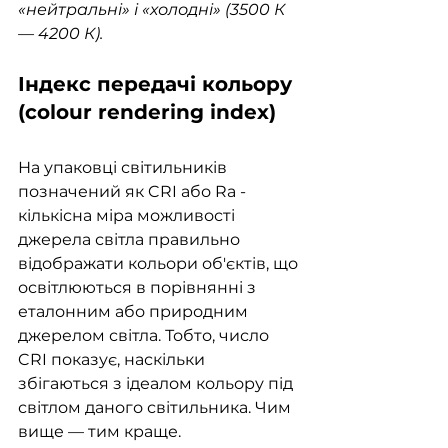
«нейтральні» і «холодні» (3500 К 
— 4200 К).
Ін
декс передачі кольору 
(colour rendering index)
На упаковці світильників 
позначений як CRI або Ra - 
кількісна міра можливості 
джерела світла правильно 
відображати кольори об'єктів, що 
освітлюються в порівнянні з 
еталонним або природним 
джерелом світла. Тобто, число 
CRI показує, наскільки 
збігаються з ідеалом кольору під 
світлом даного світильника. Чим 
вище — тим краще.