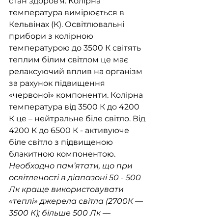
стан здоров'я. Колірна 
температура вимірюється в 
Кельвінах (К). Освітлювальні 
прибори з колірною 
температурою до 3500 К світять 
теплим білим світлом це має 
релаксуючий вплив на організм 
за рахунок підвищення 
«червоної» компоненти. Колірна 
температура від 3500 К до 4200 
К це – нейтральне біле світло. Від 
4200 К до 6500 К - активуюче 
біле світло з підвищеною 
блакитною компонентою. 
Необходно пам’ятати, що при 
освітленості в діапазоні 50 - 500 
Лк краще використовувати 
«теплі» джерела світла (2700К — 
3500 К); більше 500 Лк — 