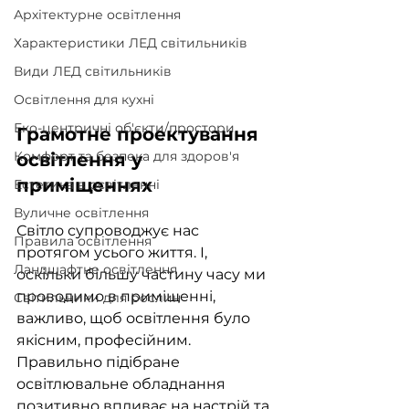
Архітектурне освітлення
Характеристики ЛЕД світильників
Види ЛЕД світильників
Освітлення для кухні
Еко-центричні об'єкти/простори
Грамотне проектування 
Комфорт та безпека для здоров'я
освітлення у 
приміщеннях
Естетика в освітленні
Вуличне освітлення
Світло супроводжує нас 
Правила освітлення
протягом усього життя. І, 
Ландшафтне освітлення
оскільки більшу частину часу ми 
проводимо в приміщенні, 
Світильники для рослин
важливо, щоб освітлення було 
якісним, професійним. 
Правильно підібране 
освітлювальне обладнання 
позитивно впливає на настрій та 