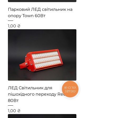
Парковий ЛЕД світильник на
опору Town 60Вт
Ціна
1,00 ₴
ЛЕД Світильник для
КНОПКА
ЗВ'ЯЗКУ
пішохідного переходу Redline
80Вт
Ціна
1,00 ₴