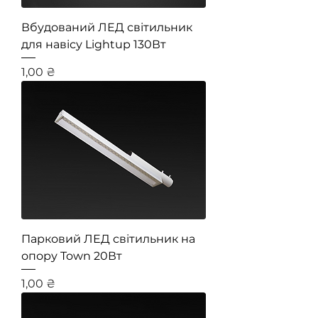
Вбудований ЛЕД світильник
для навісу Lightup 130Вт
Ціна
1,00 ₴
Парковий ЛЕД світильник на
опору Town 20Вт
Ціна
1,00 ₴