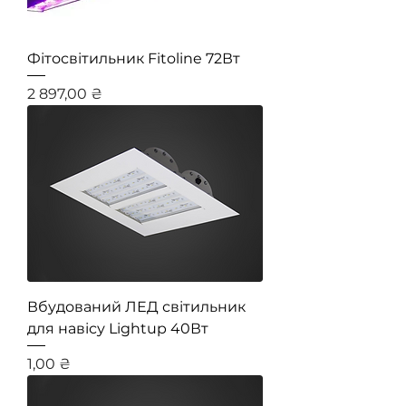
Фітосвітильник Fitoline 72Вт
Ціна
2 897,00 ₴
Вбудований ЛЕД світильник
для навісу Lightup 40Вт
Ціна
1,00 ₴