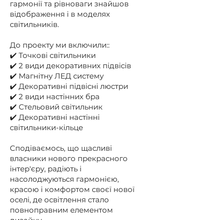
гармонії та рівноваги знайшов
відображення і в моделях
світильників.
До проекту ми включили::
✔️ Точкові світильники
✔️ 2 види декоративних підвісів
✔️ Магнітну ЛЕД систему
✔️ Декоративні підвісні люстри
✔️ 2 види настінних бра
✔️ Стельовий світильник
✔️ Декоративні настінні
світильники-кільце
Сподіваємось, що щасливі
власники нового прекрасного
інтер'єру, радіють і
насолоджуються гармонією,
красою і комфортом своєї нової
оселі, де освітлення стало
повноправним елементом