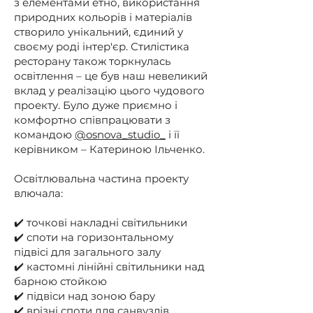
з елементами етно, використання
природних кольорів і матеріалів
створило унікальний, єдиний у
своєму роді інтер'єр. Стилістика
ресторану також торкнулась
освітлення – це був наш невеликий
вклад у реалізацію цього чудового
проекту. Було дуже приємно і
комфортно співпрацювати з
командою
@osnova_studio_
і її
керівником – Катериною Ільченко
.
Освітлювальна частина проекту
влючала:
✔️ точкові накладні світильники
✔️ споти на горизонтальному
підвісі для загального залу
✔️ кастомні лінійні світильники над
барною стойкою
✔️ підвіси над зоною бару
✔️ врізні споти для санвузлів