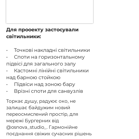
Для прооекту застосували
світильники:
• Точкові накладні світильники
• Споти на горизонтальному
підвісі для загального залу
• Кастомні лінійні світильники
над барною стойкою
• Підвіси над зоною бару
• Врізні споти для санвузлів
Торкає душу, радуює око, не
залишає байдужим новий
переосмислений простір, для
мережі Бургерних від
@osnova_studio_. Гармонійне
поєднання свіжих сучасних рішень