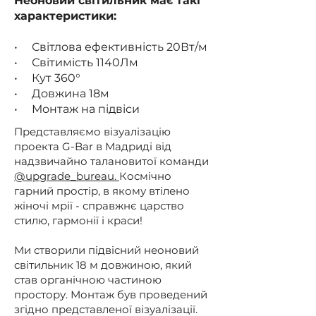
Неоновий світильник має такі
характеристики:
• Світлова ефективність 20Вт/м
• Світимість 1140Лм
• Кут 360°
• Довжина 18м
• Монтаж на підвіси
Представляємо візуалізацію
проекта G-Bar в Мадриді від
надзвичайно талановитої команди
@upgrade_bureau.
Космічно
гарний простір, в якому втілено
жіночі мрії - справжнє царство
стилю, гармонії і краси!
Ми створили підвісний неоновий
світильник 18 м довжиною, який
став органічною частиною
простору. Монтаж був проведений
згідно представленої візуалізації.