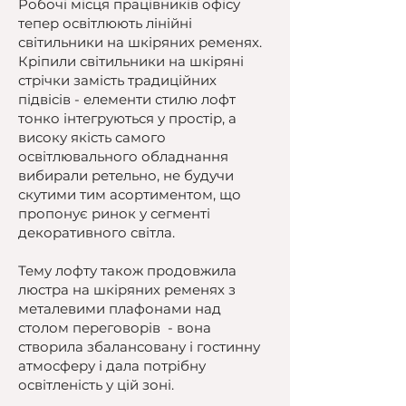
Робочі місця працівників офісу
тепер освітлюють лінійні
світильники на шкіряних ременях.
Кріпили світильники на шкіряні
стрічки замість традиційних
підвісів - елементи стилю лофт
тонко інтегруються у простір, а
високу якість самого
освітлювального обладнання
вибирали ретельно, не будучи
скутими тим асортиментом, що
пропонує ринок у сегменті
декоративного світла.
Тему лофту також продовжила
люстра на шкіряних ременях з
металевими плафонами над
столом переговорів - вона
створила збалансовану і гостинну
атмосферу і дала потрібну
освітленість у цій зоні.