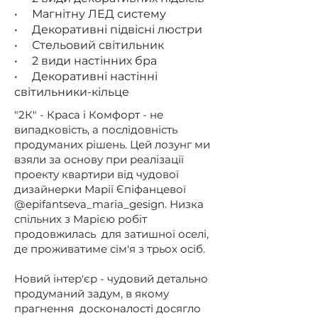
• Магнітну ЛЕД систему
• Декоративні підвісні люстри
• Стельовий світильник
• 2 види настінних бра
• Декоративні настінні
світильники-кільце
"2К" - Краса і Комфорт - не
випадковість, а послідовність
продуманих рішень. Цей лозунг ми
взяли за основу при реалізації
проекту квартири від чудової
дизайнерки Марії Єпіфанцевої
@epifantseva_maria_gesign. Низка
спільних з Марією робіт
продовжилась для затишної оселі,
де проживатиме сім'я з трьох осіб.
Новий інтер'єр - чудовий детально
продуманий задум, в якому
прагнення досконалості досягло