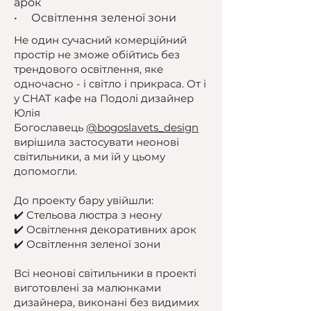
арок
• Освітлення зеленої зони
Не один сучасний комерційний
простір не зможе обійтись без
трендового освітлення, яке
одночасно - і світло і прикраса. От і
у CHAT кафе на Подолі дизайнер
Юлія
Богославець
@bogoslavets_design
вирішила застосувати неонові
світильники, а ми їй у цьому
допомогли.
До проекту бару увійшли:
✔️ Стельова люстра з неону
✔️ Освітлення декоративних арок
✔️ Освітлення зеленої зони
Всі неонові світильники в проекті
виготовлені за малюнками
дизайнера, виконані без видимих