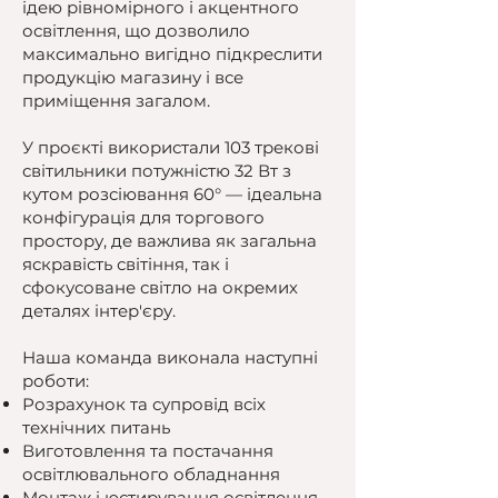
ідею рівномірного і акцентного
освітлення, що дозволило
максимально вигідно підкреслити
продукцію магазину і все
приміщення загалом.
У проєкті використали 103 трекові
світильники потужністю 32 Вт з
кутом розсіювання 60° — ідеальна
конфігурація для торгового
простору, де важлива як загальна
яскравість світіння, так і
сфокусоване світло на окремих
деталях інтер'єру.
Наша команда виконала наступні
роботи:
Розрахунок та супровід всіх
технічних питань
Виготовлення та постачання
освітлювального обладнання
Монтаж і юстирування освітлення