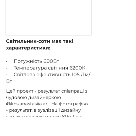
Світильник-соти має такі
характеристики:
• Потужність 600Вт
• Температура світіння 6200К
• Світлова ефективність 105 Лм/
Вт
Цей проект - результат співпраці з
чудовою дизайнеркою
@kos.anastasiia.art. На фотографіях
- результат: візуалізації дизайну
гаражу площею майже 80м2 від
Анастасії.
Наш невеликий вклад у проект -
створення світильника для цього