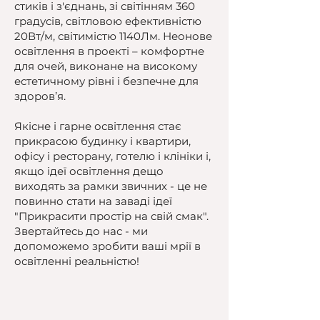
стиків і з'єднань, зі світінням 360
градусів, світловою ефективністю
20Вт/м, світимістю 1140Лм. Неонове
освітлення в проекті – комфортне
для очей, виконане на високому
естетичному рівні і безпечне для
здоров’я.
Якісне і гарне освітлення стає
прикрасою будинку і квартири,
офісу і ресторану, готелю і клініки і,
якщо ідеї освітлення дещо
виходять за рамки звичних - це не
повинно стати на заваді ідеї
"Прикрасити простір на свій смак".
Звертайтесь до нас - ми
допоможемо зробити ваші мрії в
освітленні реальністю!