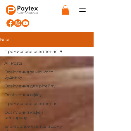
Блог
Промислове освітлення
All Posts
Освітлення заміського
будинку
Освітлення для рітейлу
Освітлення офісу
Промислове освітлення
Освітлення кафе і
ресторану
Електроприлади для дому