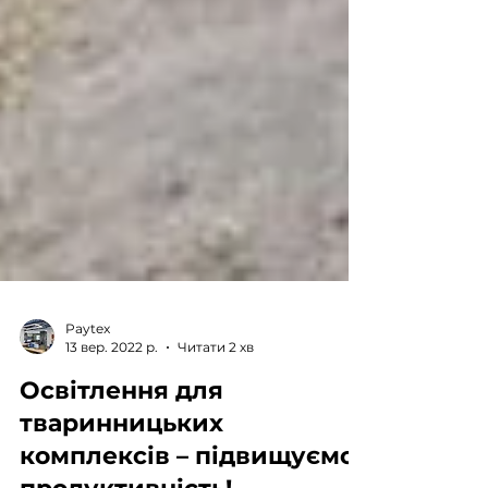
Paytex
13 вер. 2022 р.
Читати 2 хв
Освітлення для
тваринницьких