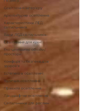
і бізнесу
Освітлення інтер'єру
Архітектурне освітлення
Характеристики ЛЕД
світильників
Види ЛЕД світильників
Освітлення для кухні
Еко-центричні об'єкти/
простори
Комфорт та безпека для
здоров'я
Естетика в освітленні
Вуличне освітлення
Правила освітлення
Ландшафтне освітлення
Світильники для рослин