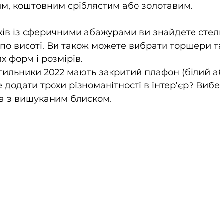
м, коштовним сріблястим або золотавим.
ків із сферичними абажурами ви знайдете стель
по висоті. Ви також можете вибрати торшери та 
х форм і розмірів.
тильники 2022 мають закритий плафон (білий а
 додати трохи різноманітності в інтер’єр? Вибе
ла з вишуканим блиском.