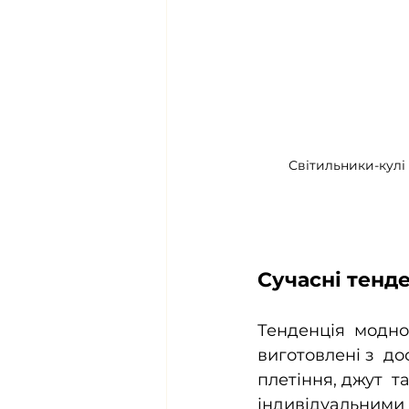
Світильники-кулі
Сучасні тенде
Тенденція  модног
виготовлені з  до
плетіння, джут  т
індивідуальними 