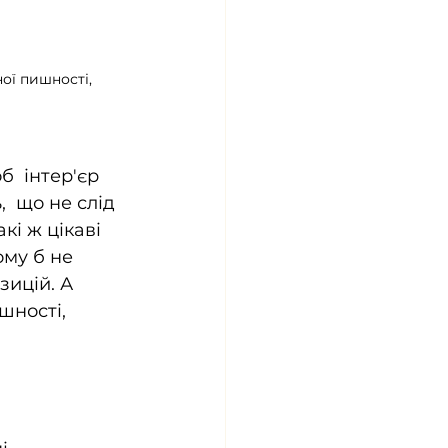
ої пишності, 
б  інтер'єр 
  що не слід 
і ж цікаві 
ому б не 
зицій. А 
шності, 