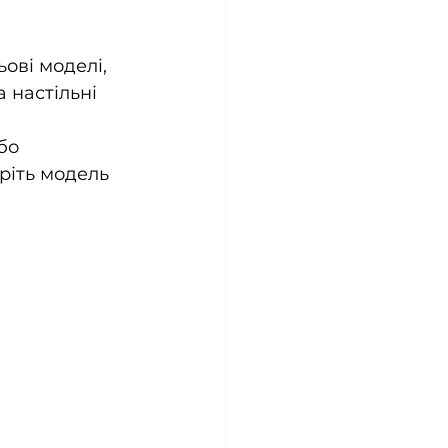
ові моделі, 
настільні  
бо 
ріть модель 