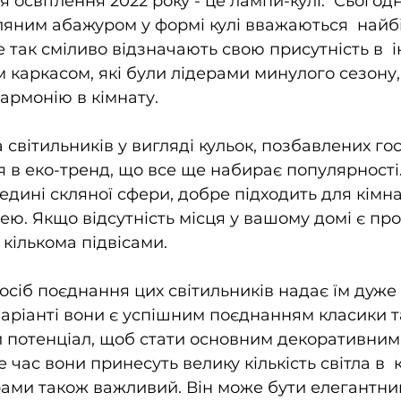
 освітлення 2022 року - це лампи-кулі.  Сьогодн
кляним абажуром у формі кулі вважаються  найб
так сміливо відзначають свою присутність в  ін
 каркасом, які були лідерами минулого сезону,
гармонію в кімнату.
світильників у вигляді кульок, позбавлених гос
я в еко-тренд, що все ще набирає популярності
редині скляної сфери, добре підходить для кімна
ю. Якщо відсутність місця у вашому домі є пр
 кількома підвісами.
осіб поєднання цих світильників надає їм дуже
варіанті вони є успішним поєднанням класики т
й потенціал, щоб стати основним декоративним
е час вони принесуть велику кількість світла в  
рами також важливий. Він може бути елегантни