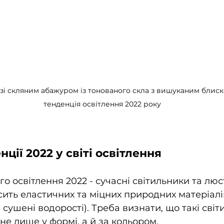
 зі скляним абажуром із тонованого скла з вишуканим блиско
тенденція освітлення 2022 року
нції 2022 у світі освітлення
о освітлення 2022 - сучасні світильники та люс
сить еластичних та міцних природних матеріалів
а сушені водорості). Треба визнати, що такі світ
не лише у формі, а й за кольором.