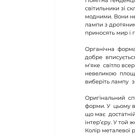
Помітна тенденція
світильники зі с
модними. Вони не 
лампи з дротяним
приносять мир і 
Органічна  форма 
добре  вписуєтьс
м'яке  світло все
невеликою  площе
виберіть лампу  з
Оригінальний  сп
форми. У  цьому 
що має  достатні
інтер’єру. У той ж
Колір металевої 