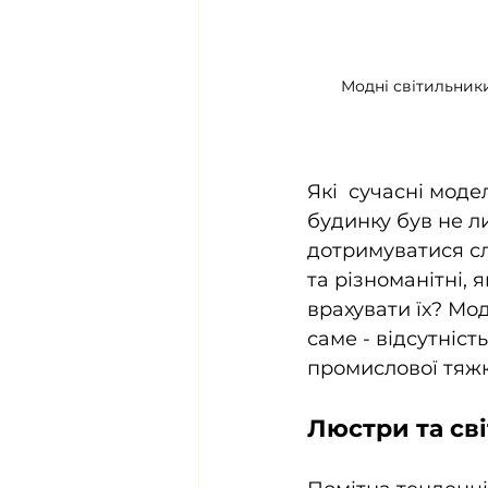
Модні світильники 
Які  сучасні моде
будинку був не л
дотримуватися слі
та різноманітні, я
врахувати їх? Мод
саме - відсутніст
промислової тяжк
Люстри та сві