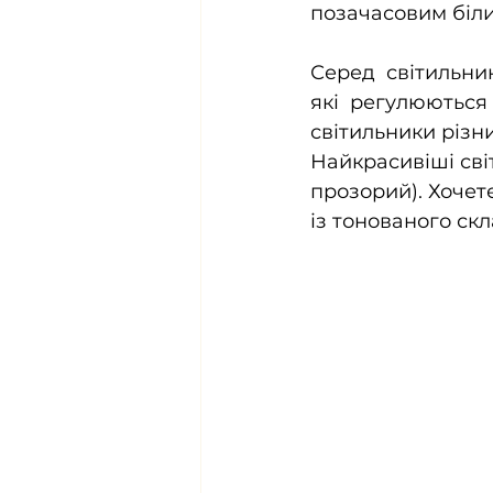
позачасовим біли
Серед  світильни
які  регулюються 
світильники різни
Найкрасивіші сві
прозорий). Хочете
із тонованого ск