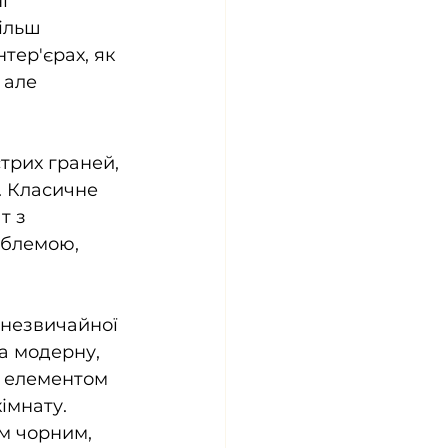
і 
ільш 
тер'єрах, як 
 але 
трих граней, 
. Класичне 
т з 
облемою, 
 незвичайної 
а модерну, 
 елементом  
кімнату.
м чорним, 