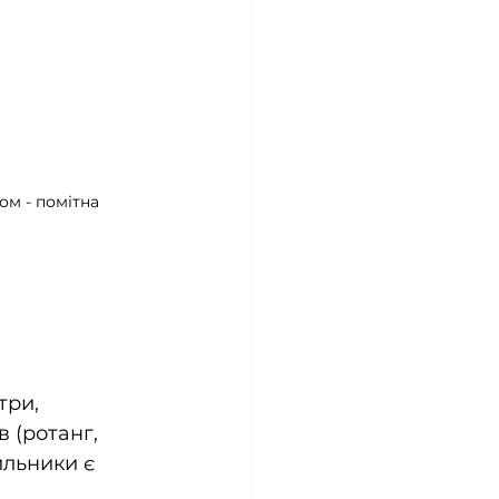
м - помітна 
три, 
 (ротанг, 
ильники є  