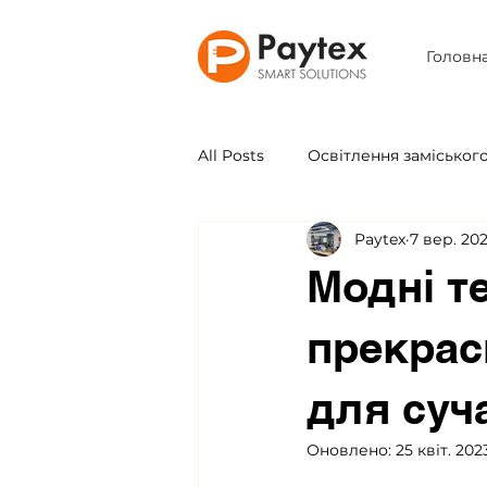
Головн
All Posts
Освітлення заміськог
Paytex
7 вер. 202
Промислове освітлення
Модні те
Освітлення інтер'єру
Арх
прекрас
для суч
Види ЛЕД світильників
О
Оновлено:
25 квіт. 202