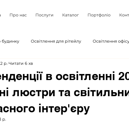
а
Про нас
Послуги
Каталог
Портфоліо
Конт
о будинку
Освітлення для рітейлу
Освітлення офіс
2 р.
Читати 6 хв
Освітлення кафе і ресторану
Електроприлади для дому 
нденції в освітленні 20
ітектурне освітлення
Характеристики ЛЕД світильникі
ні люстри та світильн
асного інтер'єру
світлення для кухні
Еко-центричні об'єкти/простори
3 р.