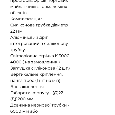
просторів, офісів, торгових
майданчиків, громадських
об'єктів.
Комплектація :
Силіконова трубка діаметр
22 мм
Алюмінієвий дріт
інтегрований в силіконову
трубку.
Світлодіодна стрічка К 3000,
4000 ( на замовлення )
Заглушка силіконова ( 2 шт.)
Вертикальне кріплення,
цанга ,трос (1 шт на м.п)
Блок живлення
Габарити корпусу - (Ø)22
(Д)1200 мм.
Довжина неонової трубки -
6000 мм або