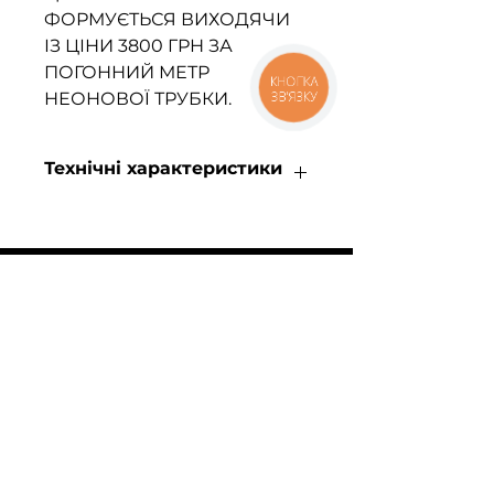
ФОРМУЄТЬСЯ ВИХОДЯЧИ
ІЗ ЦІНИ 3800 ГРН ЗА
ПОГОННИЙ МЕТР
КНОПКА
ЗВ'ЯЗКУ
НЕОНОВОЇ ТРУБКИ.
Технічні характеристики
Потужність:
90Вт
Світловий потік: 5850
Лм
Температура світла:
3000К
/4000К /5000К
Робоча напруга:
160-265 В
ПРО КОМПАНІЮ
Габарити:
1200 мм 3 секції
Гарантія:
3 роки
Про нас
Відгуки
Політика конфіденційності
FAQ