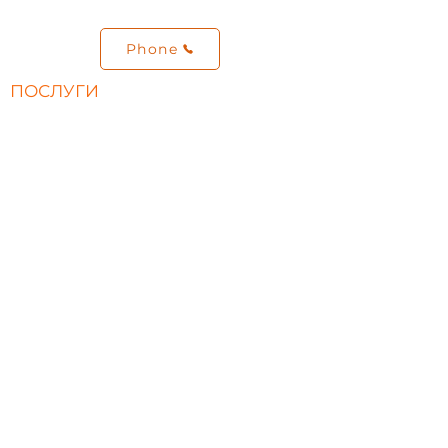
FAQ
LED Драйвер Done
Phone
ПОСЛУГИ
Освітлення торгових площ та
магазинів
Освітлення офісів і робочих зон
Промислове освітлення
Світлотехнічний розрахунок
Монтаж освітлення
Каталог
ОБ'ЄКТИ
Портфоліо