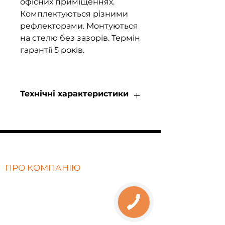
офісних приміщеннях.
Комплектуються різними
рефлекторами. Монтуються
на стелю без зазорів. Термін
гарантії 5 років.
Технічні характеристики
Потужність 7w
Світловий потік 700LM
Матеріал алюміній
Напруга AC85-265V,50/60Hz
Гарантія 5 років
ПРО КОМПАНІЮ
Вага 400g
Чіп СОВ Ledteen
Про нас
Кольорова тем. 3000K,4000K
Відгуки
Кут розсіювання 24°
CRI≥90Ra
Політика конфіденційності
Термін роботи 50 000 годин