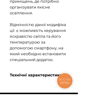
приміщень, де потрібно
організувати якісне
освітлення.
Відмінністю даної модифіка
ції є можливість керування
яскравістю світла та його
температурою за
допомогою смартфону, на
який необхідно встановити
спеціальний додаток.
Технічні характеристики
КНОПКА
ЗВ'ЯЗКУ
Лінійний світильник
Потужність 40W
Світловий потік 4400Лм
Світлова ефективність 110Лм/Вт
Колірна температура 3000,