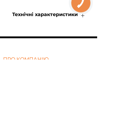
КНОПКА
ЗВ'ЯЗКУ
Технічні характеристики
Потужність
: 72Вт
Світловий потік:
7920Лм
Температура світіння:
3000К/4000К/5000 К
Робоча напруга
: 160-265 В
ПРО КОМПАНІЮ
Габарити:
Ø1200мм
Гарантія
: 5 років
Про нас
Відгуки
Політика конфіденційності
FAQ
Phone
ПОСЛУГИ
Освітлення торгових площ та