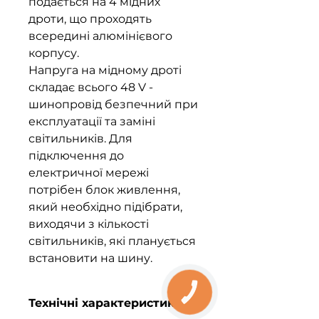
подається на 4 мідних
дроти, що проходять
всередині алюмінієвого
корпусу.
Напруга на мідному дроті
складає всього 48 V -
шинопровід безпечний при
експлуатації та заміні
світильників. Для
підключення до
електричної мережі
потрібен блок живлення,
який необхідно підібрати,
виходячи з кількості
світильників, які планується
встановити на шину.
КНОПКА
ЗВ'ЯЗКУ
Технічні характеристики