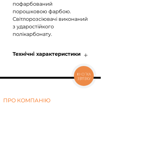
пофарбований
порошковою фарбою.
Світлорозсіювачі виконаний
з ударостійкого
полікарбонату.
Технічні характеристики
Потужність, Вт
: 40
КНОПКА
Світловий поток, Лм:
5100
ЗВ'ЯЗКУ
Температура світіння, К:
2700-
6500
Ступінь захисту, IP:
67
ПРО КОМПАНІЮ
Робоча напруга, В:
90-264
Габарити, мм:
550*98*180
Про нас
Вага (нетто), кг:
3,9
Відгуки
Гарантія, років:
5
Політика конфіденційності
FAQ