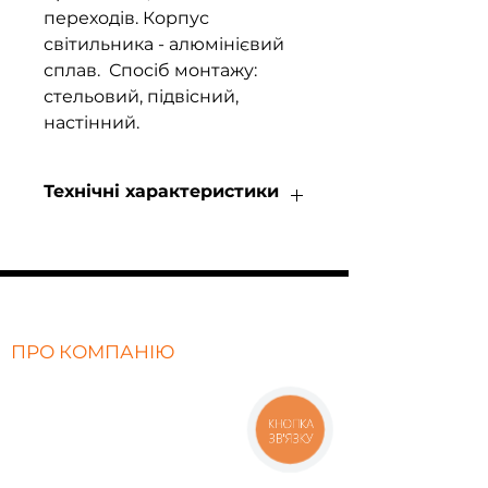
переходів. Корпус
світильника - алюмінієвий
сплав. Спосіб монтажу:
стельовий, підвісний,
настінний.
Технічні характеристики
Лінійний світильник
Потужність 45W
Світловий потік 3240Лм
Світлова ефективність 72 Лм/Вт
Колірна температура 3000,
ПРО КОМПАНІЮ
4000, 5000К
Світлодіоди Honglitronic/CREE
Про нас
Джерело
Відгуки
живлення Lifud/Helvar
КНОПКА
ЗВ'ЯЗКУ
Коефицієнт передачі світла: CRI
Політика конфіденційності
≥90
FAQ