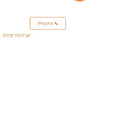
Політика конфіденційності
FAQ
Phone
ПОСЛУГИ
Освітлення торгових площ та
магазинів
Освітлення офісів і робочих зон
Промислове освітлення
Світлотехнічний розрахунок
Монтаж освітлення
Каталог
ОБ'ЄКТИ
Портфоліо