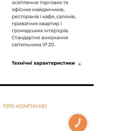
освітлення торгових та
офісних майданчиків,
ресторанів і кафе, салонів,
приватних квартир і
громадських інтер'єрів.
Стандартне виконання
світильника IP 20.
Технічні характеристики
Коннектор Х-образний CMT
Розміры 300*300mm
Матеріал алюміній
Колір чорний
ПРО КОМПАНІЮ
Про нас
Відгуки
КНОПКА
ЗВ'ЯЗКУ