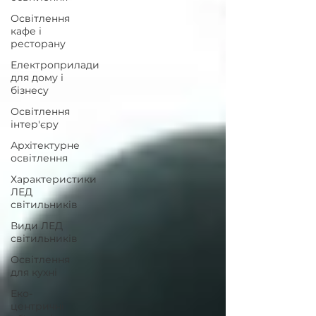
Освітлення
кафе і
ресторану
Електроприлади
для дому і
бізнесу
Освітлення
інтер'єру
Архітектурне
освітлення
Характеристики
ЛЕД
світильників
Види ЛЕД
світильників
Освітлення
для кухні
Еко-
центричні