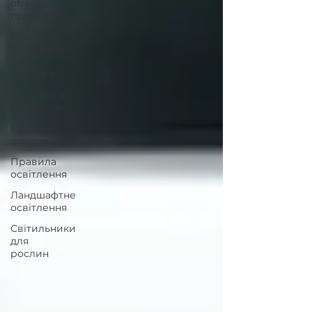
об'єкти/
простори
Комфорт
та безпека
для
здоров'я
Естетика в
освітленні
Вуличне
освітлення
Правила
освітлення
Ландшафтне
освітлення
Світильники
для
рослин