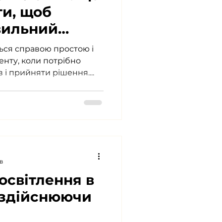
ти, щоб
вильний
ься справою простою і
енту, коли потрібно
оцінити ряд світильників і прийняти рішення....
в
 освітлення в
 здійснюючи