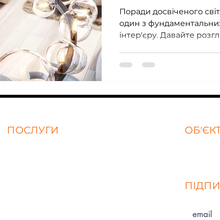
Поради досвіченого світ
один з фундаментальних елементів формування
ПОСЛУГИ
ОБ'ЄК
Освітлення торгових площ та магазинів
Портфол
Освітлення офісів і робочих зон
ПІДПИ
Промислове освітлення
Світлотехнічний розрахунок