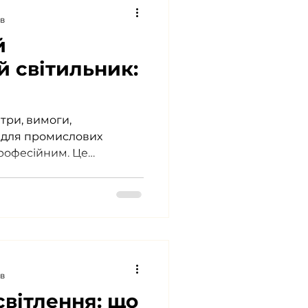
хв
й
й світильник:
три, вимоги,
 для промислових
професійним. Це
а...
хв
вітлення: що