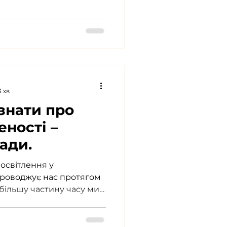
Правила освітлення
 хв
знати про
еності –
ади.
освітлення у
проводжує нас протягом
и більшу частину часу ми