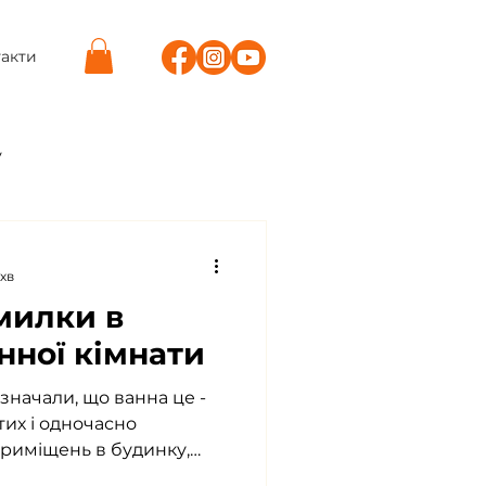
акти
у
і бізнесу
 хв
милки в
в
нної кімнати
значали, що ванна це -
тих і одночасно
приміщень в будинку,