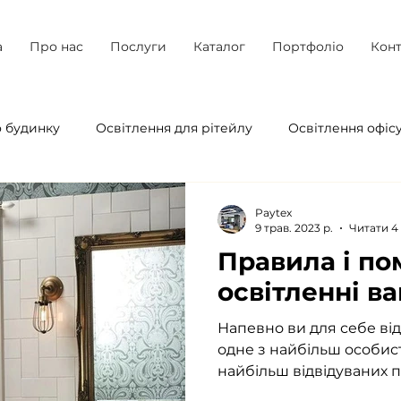
а
Про нас
Послуги
Каталог
Портфоліо
Конт
о будинку
Освітлення для рітейлу
Освітлення офіс
Освітлення кафе і ресторану
Електроприлади для дому 
Paytex
9 трав. 2023 р.
Читати 4
Правила і по
ітектурне освітлення
Характеристики ЛЕД світильникі
освітленні ва
Напевно ви для себе від
світлення для кухні
Еко-центричні об'єкти/простори
одне з найбільш особис
найбільш відвідуваних 
яке...