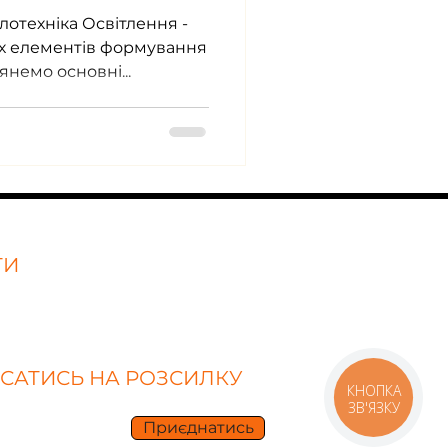
лотехніка Освітлення -
інтер'єру. Давайте розглянемо основні...
ТИ
іо
САТИСЬ НА РОЗСИЛКУ
КНОПКА
ЗВ'ЯЗКУ
Приєднатись