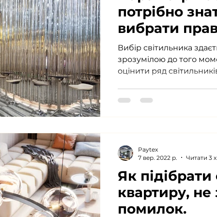
потрібно зна
вибрати пра
світильник
Вибір світильника здаєт
зрозумілою до того мом
Paytex
7 вер. 2022 р.
Читати 3 х
Як підібрати
квартиру, не
помилок.