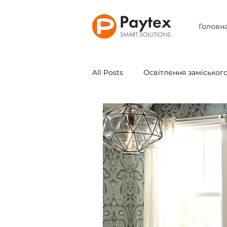
Головн
All Posts
Освітлення заміськог
Промислове освітлення
Освітлення інтер'єру
Арх
Види ЛЕД світильників
О