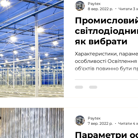
Paytex
8 вер. 2022 р.
Читати 3 
Промислови
світлодіодни
як вибрати
Характеристики, параме
особливості Освітлення
об'єктів повинно бути 
безпосередньо впливає н
Paytex
7 вер. 2022 р.
Читати 4 
Параметри ос