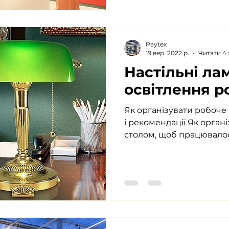
Paytex
19 вер. 2022 р.
Читати 4 
Настільні лам
освітлення р
Як організувати робоче
і рекомендації Як орган
столом, щоб працювалося