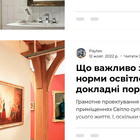
в'я
Естетика в освітленні
Вуличне освітлення
Світильники для рослин
Paytex
12 жовт. 2022 р.
Читати 3
Що важливо 
норми освітл
докладні пор
Грамотне проектування 
приміщеннях Світло су
усього життя. І, оскільк
проводимо...