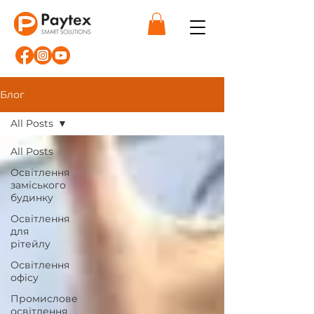
Блог
All Posts
All Posts
Освітлення
заміського
будинку
Освітлення
для
рітейлу
Освітлення
офісу
Промислове
освітлення