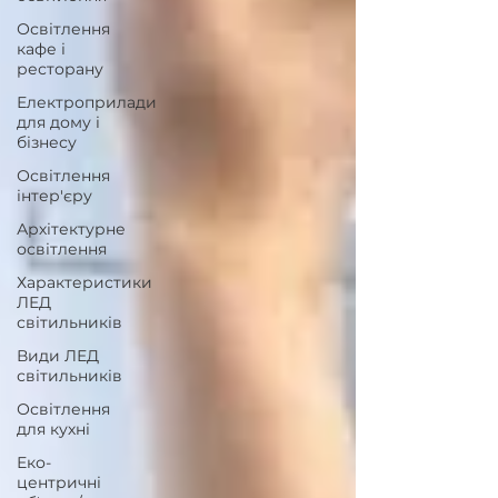
Освітлення
кафе і
ресторану
Електроприлади
для дому і
бізнесу
Освітлення
інтер'єру
Архітектурне
освітлення
Характеристики
ЛЕД
світильників
Види ЛЕД
світильників
Освітлення
для кухні
Еко-
центричні