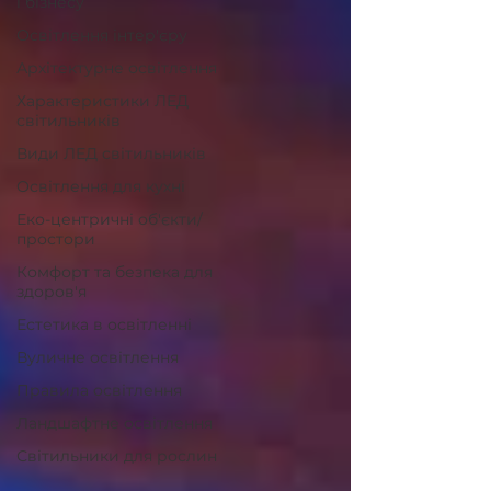
і бізнесу
Освітлення інтер'єру
Архітектурне освітлення
Характеристики ЛЕД
світильників
Види ЛЕД світильників
Освітлення для кухні
Еко-центричні об'єкти/
простори
Комфорт та безпека для
здоров'я
Естетика в освітленні
Вуличне освітлення
Правила освітлення
Ландшафтне освітлення
Світильники для рослин