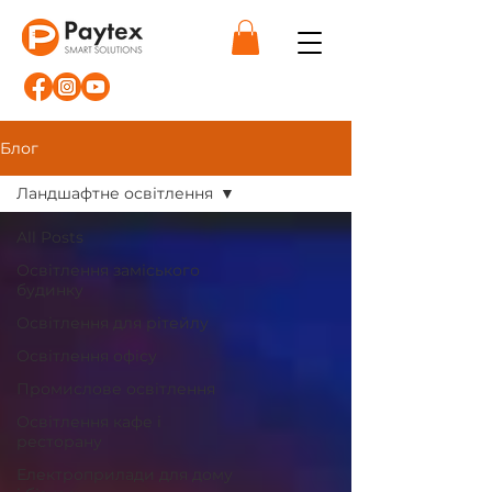
Блог
Ландшафтне освітлення
All Posts
Освітлення заміського
будинку
Освітлення для рітейлу
Освітлення офісу
Промислове освітлення
Освітлення кафе і
ресторану
Електроприлади для дому