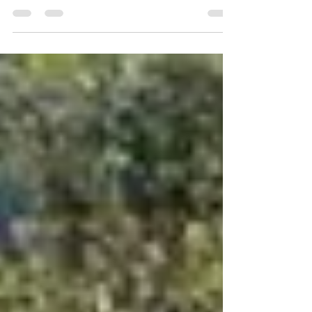
перетворити дачну ділянку в чарівний ліс,
то декоративне ландшафтне освітлення
дасть можливість проявити...